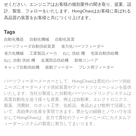
せください。エンジニアはお客様の個別要件の聞き取り、提案、設
計、製造、フォローをいたします。HongChaoはお客様に喜ばれる
高品質の装置をお客様と共につくり上げます。
Tags
自動化機器
自動化機械
自動化装置
パーツフィーダ自動供給装置
省力化パーツフィーダー
省力化機械
工業製品メーカ
ねじ 供給 機
包装自動供給機
ねじ 自動 供給 機
金属部品供給機
穀物コンベア
キャップ自動供給機
振動フィーダー
プレス用フィーダー
パーツフィーダーメーカーとして、HongChaoは貴社のパーツ供給
ニーズにオーダーメイド供給装置やフィードソリューションを提供
いたします。当社が製造した自動化パーツハンドリングシステムは
高度自動化を追う様々な産業、例えば自動車、エレクトロニクス、
製薬、消費財、ロボット工学、化粧品、食品および飲料で活躍して
いて、高効率の生産を実現できます。豊かなの経験とノウハウを活
かしてHongChaoは、全力で貴社のフィーダーニーズにカスタムフ
ィーダーシステムの製造に努力してまいります。